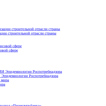
ации строительной отрасли страны
совой сфере
 Эпидемиологии Роспотребнадзора
ира