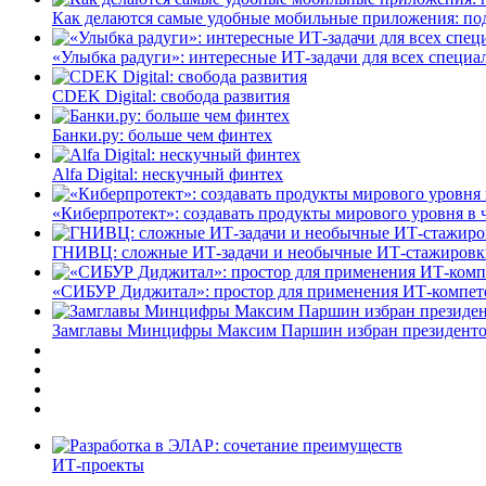
Как делаются самые удобные мобильные приложения: по
«Улыбка радуги»: интересные ИТ-задачи для всех специа
CDEK Digital: свобода развития
Банки.ру: больше чем финтех
Alfa Digital: нескучный финтех
«Киберпротект»: создавать продукты мирового уровня в
ГНИВЦ: сложные ИТ‑задачи и необычные ИТ‑стажировк
«СИБУР Диджитал»: простор для применения ИТ-компе
Замглавы Минцифры Максим Паршин избран президенто
ИТ-проекты