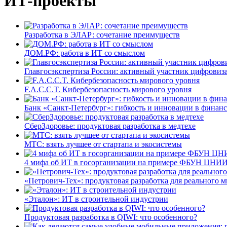
ИТ-проекты
Разработка в ЭЛАР: сочетание преимуществ
ДОМ.РФ: работа в ИТ со смыслом
Главгосэкспертиза России: активный участник цифровиз
F.A.C.C.T. Кибербезопасность мирового уровня
Банк «Санкт-Петербург»: гибкость и инновации в финан
СберЗдоровье: продуктовая разработка в медтехе
МТС: взять лучшее от стартапа и экосистемы
4 мифа об ИТ в госорганизации на примере ФБУН ЦНИИ
«Петрович-Тех»: продуктовая разработка для реального м
«Эталон»: ИТ в строительной индустрии
Продуктовая разработка в QIWI: что особенного?