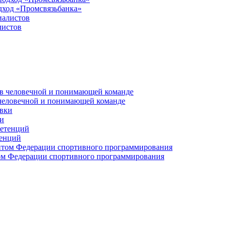
дход «Промсвязьбанка»
листов
 человечной и понимающей команде
и
тенций
м Федерации спортивного программирования