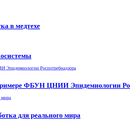
ка в медтехе
косистемы
а примере ФБУН ЦНИИ Эпидемиологии Ро
ботка для реального мира