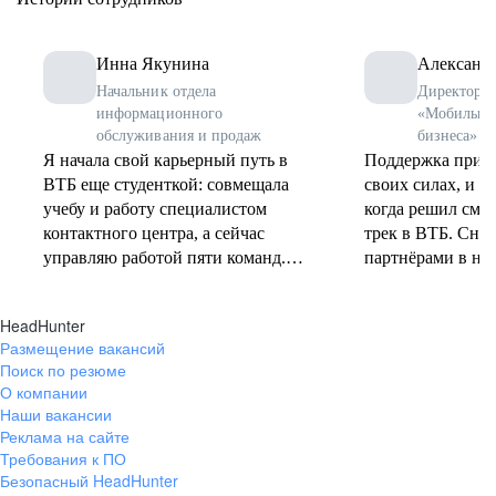
Инна Якунина
Александ
Начальник отдела
Директор у
информационного
«Мобильны
обслуживания и продаж
бизнеса»
Я начала свой карьерный путь в
Поддержка прида
ВТБ еще студенткой: совмещала
своих силах, и я 
учебу и работу специалистом
когда решил сме
контактного центра, а сейчас
трек в ВТБ. Снач
управляю работой пяти команд.
партнёрами в на
Главные драйверы моего роста –
Среднего и малог
это профессионалы-руководители,
2022-ом откликн
HeadHunter
которые поддерживали меня на
Управления «Мо
Размещение вакансий
всем пути, команда, с которой по
бизнеса» – и зак
Поиск по резюме
плечу любые проекты и, конечно,
руководитель по
О компании
моя внутренняя опора, мои
о переходе в нов
Наши вакансии
ценности. Думаю, последний
увидела во мне 
Реклама на сайте
пункт является самым главным.
прошёл все нужн
Требования к ПО
Когда работа соответствует твоим
и мне дали шанс 
Безопасный HeadHunter