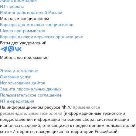
Жизнь в компании
область
ИТ-проекты
Рейтинг работодателей России
Валдай
Малая Вишера
Молодым специалистам
Окуловка
Пестово
Карьера для молодых специалистов
Сольцы
Старая Русса
Школа программистов
Карьера в некоммерческих организациях
Холм
Чудово
Боты для уведомлений
Мурманская область
Апатиты
Гаджиево
Заозерск
Мобильное приложение
Заполярный
Кандалакша
Кировск (Мурманская
Ковдор
Этика и комплаенс
область)
Оказание услуг
Кола
Мончегорск
Использование сайтов
Защита персональных данных
Оленегорск
Островной
Пользовательское соглашение
Полярные Зори
Полярный
ИТ аккредитация
Североморск
Снежногорск
На информационном ресурсе hh.ru
применяются
Республика Карелия
Беломорск
рекомендательные технологии
(информационные технологии
предоставления информации на основе сбора, систематизации
Кемь
Кондопога
и анализа сведений, относящихся к предпочтениям пользователей
Костомукша
Лахденпохья
сети «Интернет», находящихся на территории Российской
Медвежьегорск
Олонец