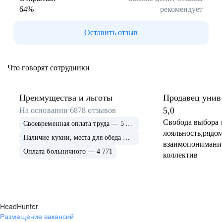
64
%
рекомендует
Буркина Фасо
Минск
Гомель
Могилев
Оставить отзыв
Витебск
Гродно
Брест
Архангельская
область
Что говорят сотрудники
Каргополь
Коряжма
Котлас
Мезень
Мирный
Новодвинск
Преимущества и льготы
Продавец унив
(Архангельская
5,0
На основании
6878
отзывов
область)
Свобода выбора 
Своевременная оплата труда — 5 675
Няндома
Онега
лояльность,рядом
Северодвинск
Сольвычегодск
Наличие кухни, места для обеда — 4 999
взаимопонимани
Шенкурск
Калининградская
Оплата больничного — 4 771
коллектив
область
Багратионовск
Балтийск
Гвардейск
Гурьевск
(Калининградская
область)
HeadHunter
Гусев
Зеленоградск
Размещение вакансий