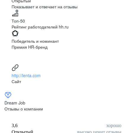
Открытый
Показывает и отвечает на отзывы
Луцк
Севастополь
Симферополь
Сумы
Топ-50
Тернополь
Ужгород
Рейтинг работодателей hh.ru
Харьков
Херсон
Хмельницкий
Черкассы
Победитель и номинант
Черновцы
Чернигов
Премия HR-бренд
Ленинградская
Ханты-Мансийск
область
Тольятти
Дудинка
(Красноярский край)
http://lenta.com
Тура (Красноярский
Агинское
Сайт
край)
(Забайкальский АО)
Усть-Ордынский
Палана
Анадырь
Сочи
Dream Job
Норильск
Дзержинск
Отзывы о компании
(Нижегородская
область)
Арзамас
Саров
3,6
хорошо
Обнинск
Салехард
Открытый
высоко ценит отзывы