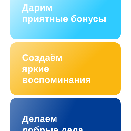
Дарим
приятные бонусы
Создаём
яркие
воспоминания
Делаем
добрые дела