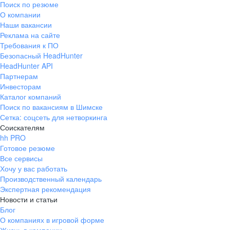
Поиск по резюме
Краснознаменск
Ладушкин
(Калининградская
О компании
область)
Наши вакансии
Мамоново
Неман
Реклама на сайте
Требования к ПО
Нестеров
Озерск
Безопасный HeadHunter
(Калининградская
область)
HeadHunter API
Партнерам
Пионерский
Полесск
Инвесторам
Правдинск
Светлогорск
Каталог компаний
(Калининградская
Поиск по вакансиям в Шимске
область)
Сетка: соцсеть для нетворкинга
Светлый
Славск
Соискателям
Советск
Черняховск
hh PRO
(Калининградская
Готовое резюме
область)
Все сервисы
Республика Коми
Воркута
Хочу у вас работать
Вуктыл
Емва
Производственный календарь
Экспертная рекомендация
Инта
Микунь
Новости и статьи
Печора
Сосногорск
Блог
Усинск
Ухта
О компаниях в игровой форме
Новгородская
Боровичи