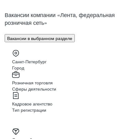
Нижний Новгород
Великий Новгород
Омск
Орел
Вакансии компании «Лента, федеральная
Оренбург
Пенза
розничная сеть»
Пермь
Петрозаводск
Псков
Ростов-на-Дону
Вакансии в выбранном разделе
Рязань
Самара
Саратов
Якутск
Южно-Сахалинск
Владикавказ
Санкт-Петербург
Смоленск
Ставрополь
Город
Тамбов
Казань
Розничная торговля
Тверь
Томск
Сферы деятельности
Кызыл
Тула
Тюмень
Ижевск
Кадровое агентство
Ульяновск
Уфа
Тип регистрации
Хабаровск
Абакан
Челябинск
Грозный
Чита
Чебоксары
Ярославль
Луганск