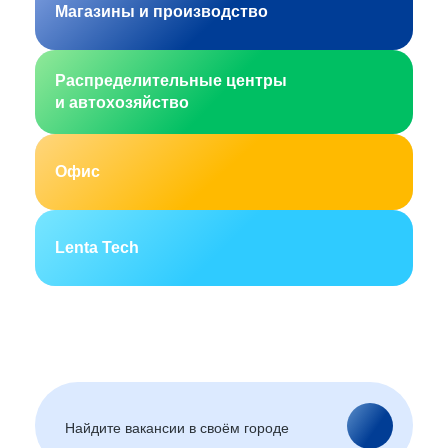
Магазины и производство
Распределительные центры
и автохозяйство
Офис
Lenta Tech
Москва
Санкт-Петербург
Екатеринбург
Новосибирск
Горно-Алтайск
Барнаул
Благовещенск
Архангельск
(Амурская область)
Астрахань
Белгород