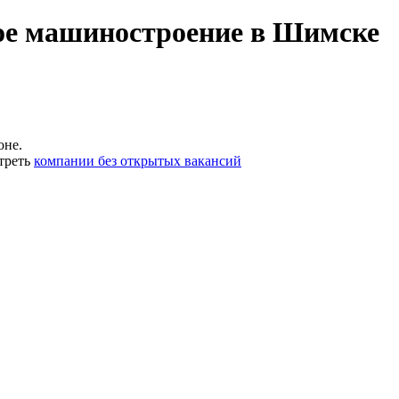
ое машиностроение в Шимске
оне.
треть
компании без открытых вакансий