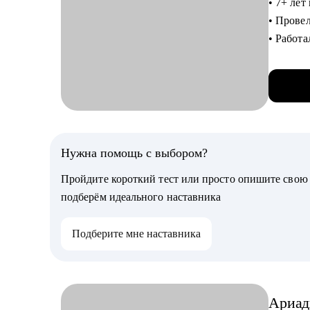
• 7+ ле
• Внедр
• Провел
• ИТ-ла
• Работа
• ИТ-тр
финансов
• Созда
Кому мо
руководи
• Техлид
психоло
собесед
• Как к
• Архит
выгорани
Нужна помощь с выбором?
• Разра
• Соавтор
• ИТ-ру
Пройдите короткий тест или просто опишите сво
разберё
подберём идеального наставника
С чем п
Подберите мне наставника
• Провед
сферу.
• Подго
вопросы
Ариад
• Помог