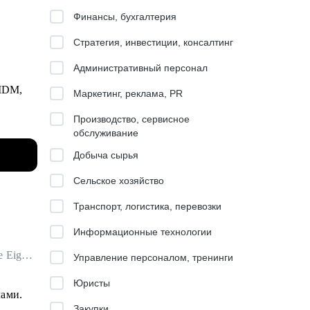
Финансы, бухгалтерия
Стратегия, инвестиции, консалтинг
Административный персонал
 MDM,
Маркетинг, реклама, PR
Производство, сервисное
ешений.
обслуживание
оторые
Добыча сырья
Сельское хозяйство
Транспорт, логистика, перевозки
Информационные технологии
Автор программ обучения и развития (L&D) для команд и лидов в Garage Eight / ex-Cindicator, IT-Доминанта
Управление персоналом, тренинги
Юристы
лами.
Закупки