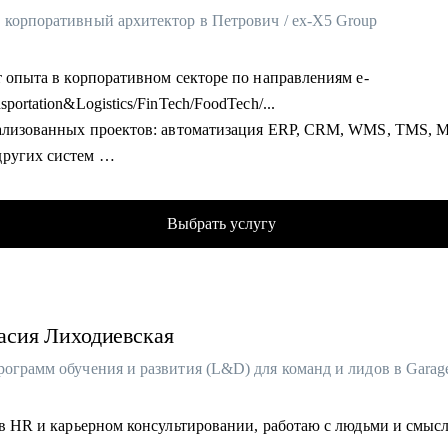
 корпоративный архитектор в Петрович / ex-X5 Group
т опыта в корпоративном секторе по направлениям e-
sportation&Logistics/FinTech/FoodTech/...
еализованных проектов: автоматизация ERP, CRM, WMS, TMS,
ругих систем
часов аудита B2B: реальная практика и понимание работающих р
обеседований проведенных для того, чтобы собрать команды, к
Выбрать услугу
тельно работают
омогу:
рные цели в ИТ-архитектуре
асия
Лиходиевская
е и подготовка к собеседованиям
и проектирования архитектуры
 технологий и бизнес-ценности
ство и коммуникации
т в HR и карьерном консультировании, работаю с людьми и смыс
ная связь и мотивация